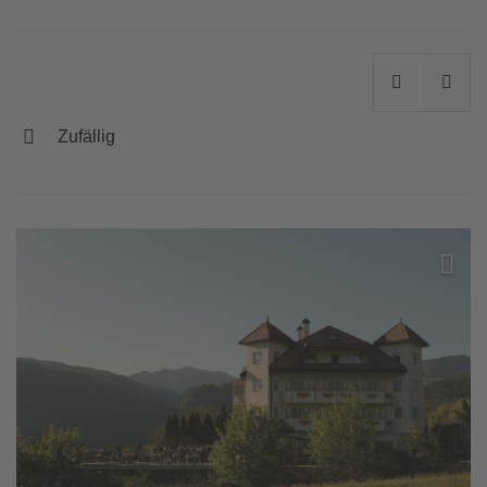
Zufällig
Zur Wi