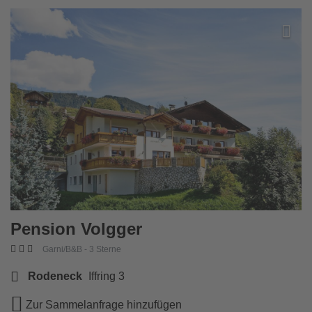
Zur Wi
Pension Volgger
Garni/B&B - 3 Sterne
Rodeneck
Iffring 3
Zur Sammelanfrage hinzufügen