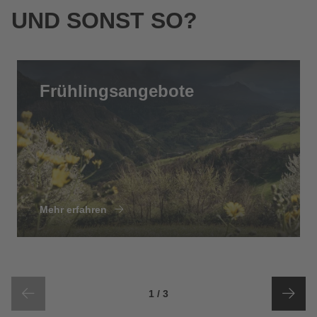
UND SONST SO?
Frühlingsangebote
Mehr erfahren
von
Sliderelementen
1
/
3