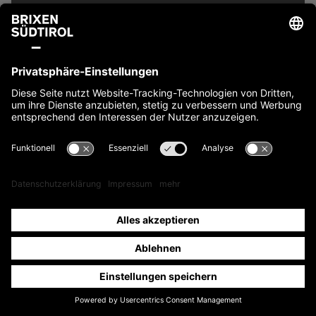
Family*
3 in 7 Tagen
214€*
3 in 7 Tagen
- 25% Brixen Südtirol
160€*
Guest Pass
5 in 7 Tagen
254€*
5 in 7 Tagen
- 25% Brixen Südtirol
191€
Guest Pass
Unterkünfte
Tickets