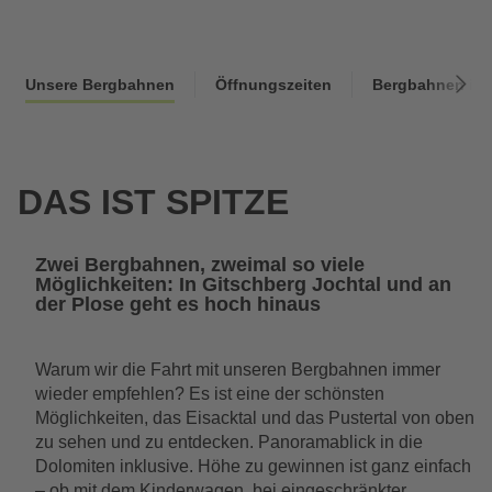
Wishlist
Suche
Sommer
Unsere Bergbahnen
Öffnungszeiten
Bergbahnen ink
DAS IST SPITZE
Zwei Bergbahnen, zweimal so viele
Möglichkeiten: In Gitschberg Jochtal und an
der Plose geht es hoch hinaus
Warum wir die Fahrt mit unseren Bergbahnen immer
wieder empfehlen? Es ist eine der schönsten
Möglichkeiten, das Eisacktal und das Pustertal von oben
zu sehen und zu entdecken. Panoramablick in die
Dolomiten inklusive. Höhe zu gewinnen ist ganz einfach
– ob mit dem Kinderwagen, bei eingeschränkter