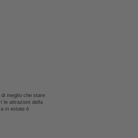
Wishlist
Cerca
IT
Estate
e di meglio che stare
i le attrazioni della
a in estate è