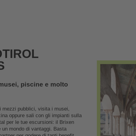
DTIROL
S
, musei, piscine e molto
 mezzi pubblici, visita i musei,
cina oppure sali con gli impianti sulla
l per le tue escursioni: il Brixen
e un mondo di vantaggi. Basta
partner per godere di tanti benefit.