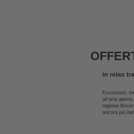
Impianti di risalita
Meteo
Webcam
7 / 7
19° / 36°
LIVE
OFFERT
In relax t
Escursioni, tou
all’aria aperta
regione Brixen
ancora più bel