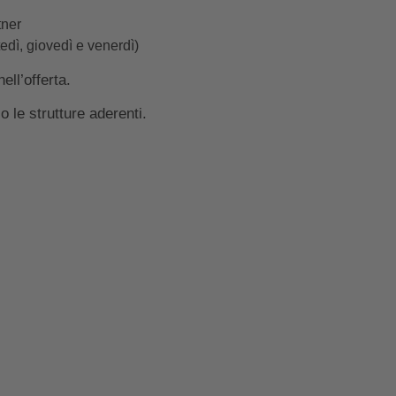
tner
tedì, giovedì e venerdì)
ell’offerta.
 le strutture aderenti.