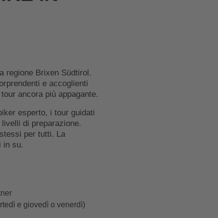
lla regione Brixen Südtirol.
orprendenti e accoglienti
i tour ancora più appagante.
iker esperto, i tour guidati
livelli di preparazione.
tessi per tutti. La
 in su.
tner
artedì e giovedì o venerdì)