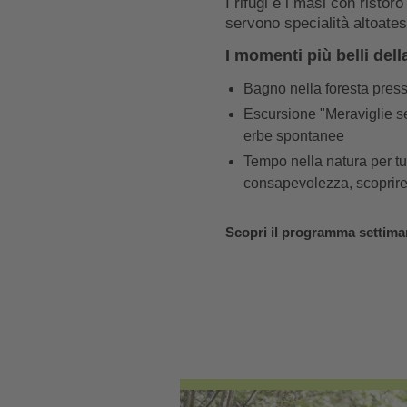
I rifugi e i masi con ristor
servono specialità altoate
I momenti più belli della
Bagno nella foresta pres
Escursione "Meraviglie s
erbe spontanee
Tempo nella natura per tu
consapevolezza, scoprir
Scopri il programma settim