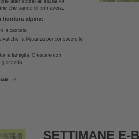
o che aderiscono all’iniziativa
sine che sanno di primavera.
 fioritura alpina:
so la cascata
elvatiche" a Maranza per conoscere le
tta la famiglia. Crescere con
e giocando
anale
SETTIMANE E-B