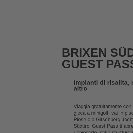
BRIXEN SÜ
GUEST PAS
Impianti di risalita
altro
Viaggia gratuitamente con i
gioca a minigolf, vai in pis
Plose o a Gitschberg Jochta
Südtirol Guest Pass ti apr
richiederlo nelle strutture 