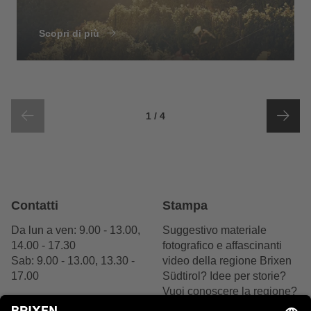
Scopri di più
di
elementi dello slider
1
/
4
Contatti
Stampa
Da lun a ven: 9.00 - 13.00,
Suggestivo materiale
14.00 - 17.30
fotografico e affascinanti
Sab: 9.00 - 13.00, 13.30 -
video della regione Brixen
17.00
Südtirol? Idee per storie?
Vuoi conoscere la regione?
+39 0472 27 52 52