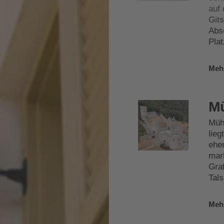
auf 
Gits
Absc
Plat
Meh
Mü
Mühl
lieg
ehe
mark
Graf
Tal
Meh