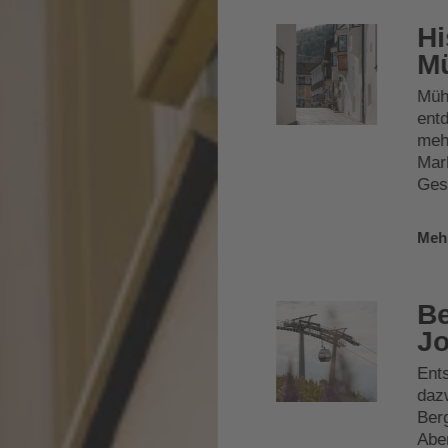
Hi
M
Müh
entd
meh
Mark
Ges
Meh
Be
Jo
Ents
dazw
Ber
Abe