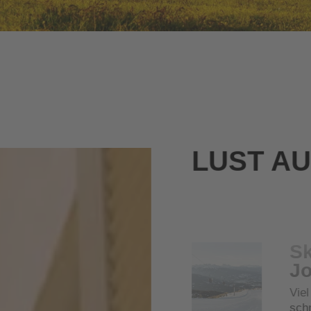
LUST A
Sk
Jo
Vie
sch