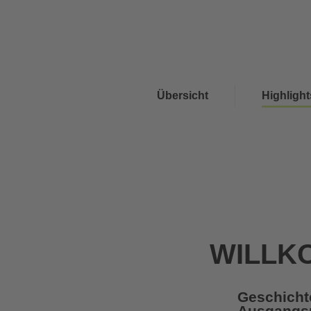
Lifte
Wetter
Webcams
7 / 7
18° / 32°
LIVE
Übersicht
Highlight
WILLK
Geschichte
Ausgangsp