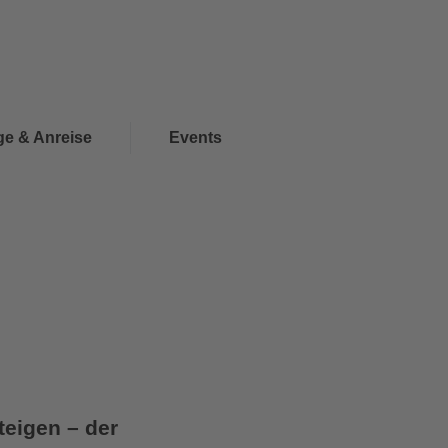
Wishlist
Suche
DE
Sommer
ge & Anreise
Events
teigen – der