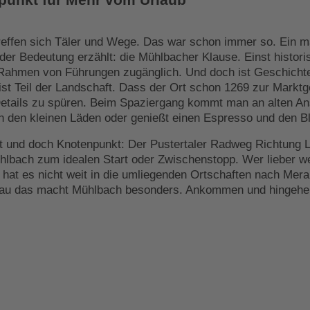
reffen sich Täler und Wege. Das war schon immer so. Ein m
 der Bedeutung erzählt: die Mühlbacher Klause. Einst histor
Rahmen von Führungen zugänglich. Und doch ist Geschichte 
ist Teil der Landschaft. Dass der Ort schon 1269 zur Marktg
 Details zu spüren. Beim Spaziergang kommt man an alten An
in den kleinen Läden oder genießt einen Espresso und den Bl
rt und doch Knotenpunkt: Der Pustertaler Radweg Richtung Li
lbach zum idealen Start oder Zwischenstopp. Wer lieber we
, hat es nicht weit in die umliegenden Ortschaften nach Mer
nau das macht Mühlbach besonders. Ankommen und hingehe