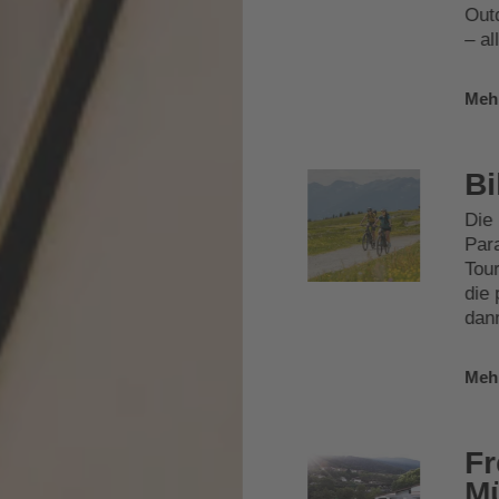
Out
– al
Meh
Bi
Die 
Para
Tour
die 
dan
Meh
F
M