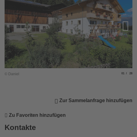
Slide
von
© Daniel
01
28
Zur Sammelanfrage hinzufügen
Zu Favoriten hinzufügen
Kontakte