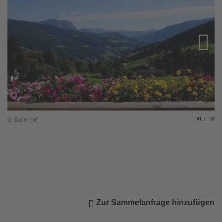
Slide
von
© Steierhof
01
18
© 
Zur Sammelanfrage hinzufügen