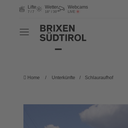
Lifte
Wetter
Webcams
7 / 7
18° / 30°
LIVE
Home
Unterkünfte
Schlauraufhof