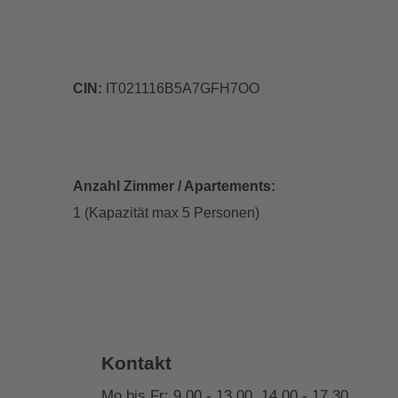
CIN:
IT021116B5A7GFH7OO
Anzahl Zimmer / Apartements:
1 (Kapazität max 5 Personen)
Kontakt
Mo bis Fr: 9.00 - 13.00, 14.00 - 17.30