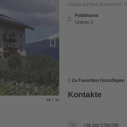
Urlaub auf dem Bauernhof - 
Feldthurns
Untrum 2
Zu Favoriten hinzufügen
Kontakte
Slide
von
01
11
© Daniel
+39 340 5784789