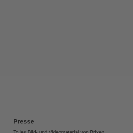
Presse
Tolles Bild- und Videomaterial von Brixen