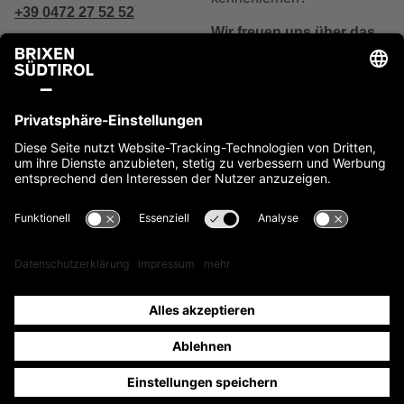
+39 0472 27 52 52
Wir freuen uns über das
Interesse.
Schreibe uns
Jetzt kontaktieren
Impressum
Cookies
Privacy
Barrierefreiheit
Sitemap
IT00397760216
site by
Anfragen