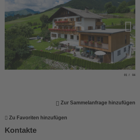
Slide
von
01
04
© 
Zur Sammelanfrage hinzufügen
Zu Favoriten hinzufügen
Kontakte