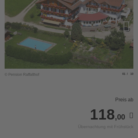
Slide
von
© Pension Raffalthof
01
10
© 
Preis ab
118
,00
Übernachtung mit Frühstück