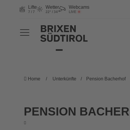
Lifte
Wetter
Webcams
7 / 7
22° / 34°
LIVE
Home
Unterkünfte
Pension Bacherhof
PENSION BACHE