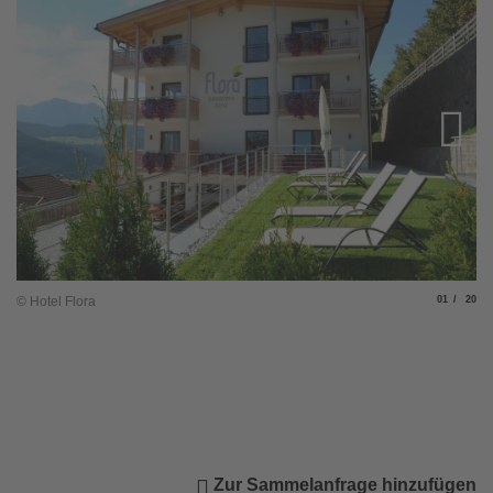
Slide
von
© Hotel Flora
01
20
© 
Zur Sammelanfrage hinzufügen