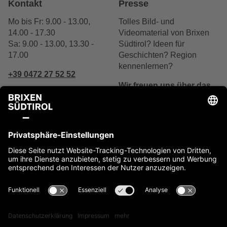
Kontakt
Presse
Mo bis Fr: 9.00 - 13.00,
Tolles Bild- und
14.00 - 17.30
Videomaterial von Brixen
Sa: 9.00 - 13.00, 13.30 -
Südtirol? Ideen für
17.00
Geschichten? Region
kennenlernen?
+39 0472 27 52 52
Wir freuen uns über das
Interesse.
Schreibe uns
Jetzt kontaktieren
Impressum
Cookies
Privacy
Barrierefreiheit