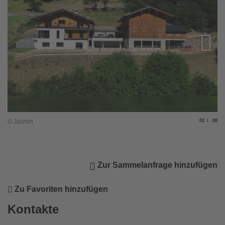
Slide
von
© Jasmin
01
08
© 
Zur Sammelanfrage hinzufügen
Zu Favoriten hinzufügen
Kontakte