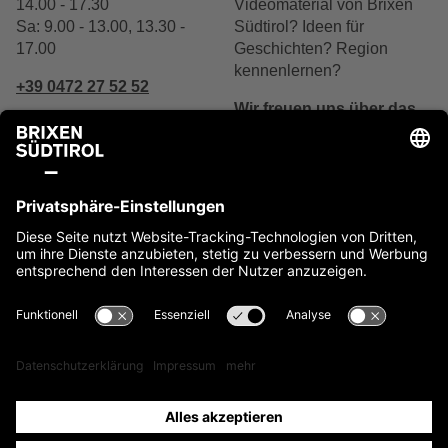
14.00 - 17.30
Videomaterial von Brixen
Sa: 9.00 - 13.00, 13.30 -
Südtirol? Ideen für
17.00
Geschichten? Region
kennenlernen?
+39 0472 27 52 52
Wir freuen uns über das
Interesse.
Schreibe uns
Jetzt kontaktieren
Impressum
Cookies
Privacy
Barrierefreiheit
Sitemap