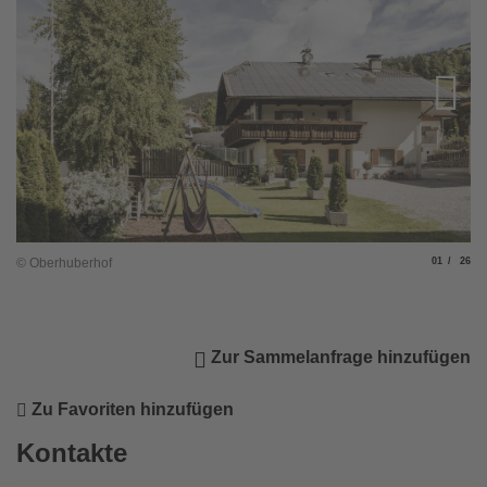
Slide
von
© Oberhuberhof
01
26
Zur Sammelanfrage hinzufügen
Zu Favoriten hinzufügen
Kontakte