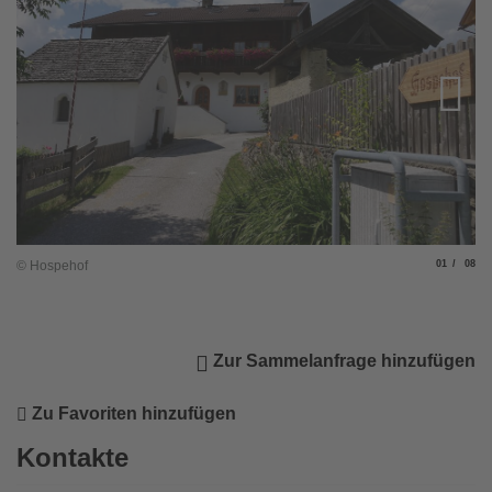
Slide
von
© Hospehof
01
08
© 
Zur Sammelanfrage hinzufügen
Zu Favoriten hinzufügen
Kontakte