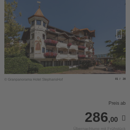
Slide
von
© Granpanorama Hotel StephansHof
01
28
© 
Preis ab
286
,00
Übernachtung mit Frühstück