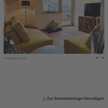
Slide
von
© Markus Aichner
01
16
© 
Zur Sammelanfrage hinzufügen