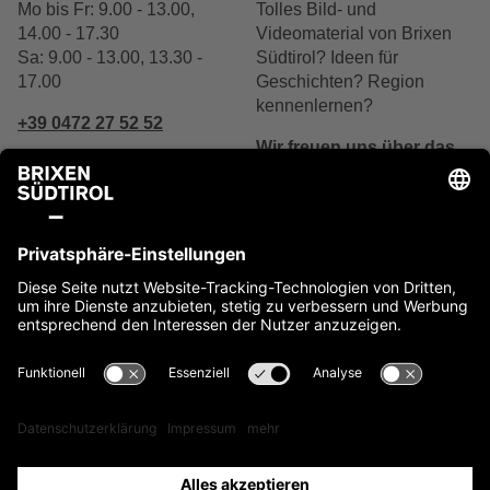
Mo bis Fr: 9.00 - 13.00,
Tolles Bild- und
14.00 - 17.30
Videomaterial von Brixen
Sa: 9.00 - 13.00, 13.30 -
Südtirol? Ideen für
17.00
Geschichten? Region
kennenlernen?
+39 0472 27 52 52
Wir freuen uns über das
Interesse.
Schreibe uns
Jetzt kontaktieren
Impressum
Cookies
Privacy
Barrierefreiheit
Sitemap