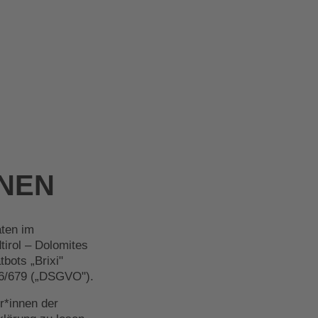
NEN
aten im
irol – Dolomites
bots „Brixi"
16/679 („DSGVO").
r*innen der