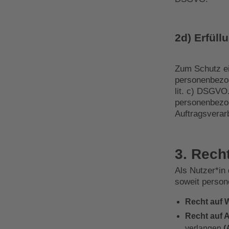
2d) Erfüll
Zum Schutz ei
personenbezog
lit. c) DSGVO
personenbezog
Auftragsverarb
3. Rech
Als Nutzer*in
soweit person
Recht auf 
Recht auf 
verlangen
(