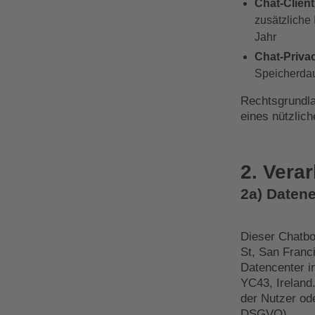
Chat-Client
zusätzliche
Jahr
Chat-Priva
Speicherdau
Rechtsgrundlag
eines nützlich
2. Vera
2a) Daten
Dieser Chatbo
St, San Franc
Datencenter in
YC43, Ireland
der Nutzer ode
DSGVO).