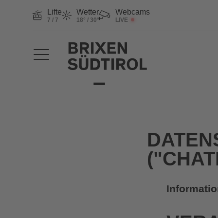
Lifte
Wetter
Webcams
7 / 7
18° / 30°
LIVE
DATEN
("CHAT
Informati