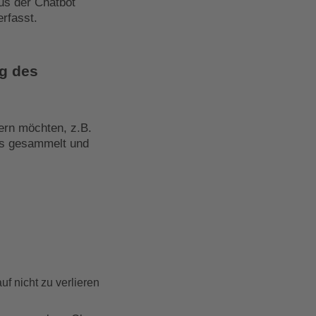
us der Chatbot
rfasst.
ng des
ern möchten, z.B.
ls gesammelt und
f nicht zu verlieren