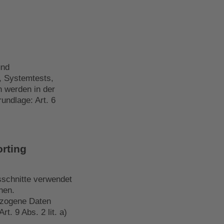
und
, Systemtests,
 werden in der
undlage: Art. 6
orting
sschnitte verwendet
nen.
bezogene Daten
rt. 9 Abs. 2 lit. a)