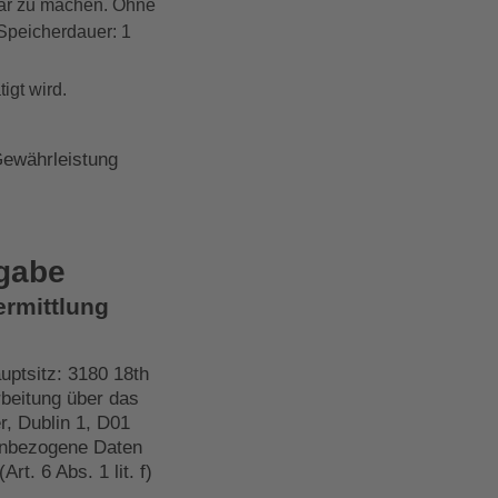
hbar zu machen. Ohne
Speicherdauer: 1
igt wird.
Gewährleistung
rgabe
ermittlung
ptsitz: 3180 18th
rbeitung über das
r, Dublin 1, D01
nenbezogene Daten
t. 6 Abs. 1 lit. f)