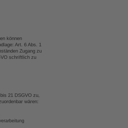
gen können
lage: Art. 6 Abs. 1
Umständen Zugang zu
O schriftlich zu
5 bis 21 DSGVO zu,
zuordenbar wären:
verarbeitung