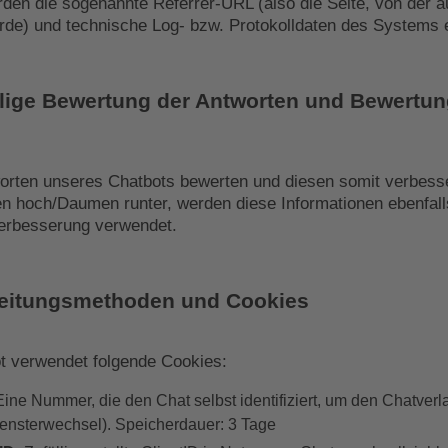
en die sogenannte Referrer-URL (also die Seite, von der a
rde) und technische Log- bzw. Protokolldaten des Systems e
illige Bewertung der Antworten und Bewertu
worten unseres Chatbots bewerten und diesen somit verbess
n hoch/Daumen runter, werden diese Informationen ebenfal
erbesserung verwendet.
beitungsmethoden und Cookies
t verwendet folgende Cookies:
ine Nummer, die den Chat selbst identifiziert, um den Chatverlau
Fensterwechsel). Speicherdauer: 3 Tage