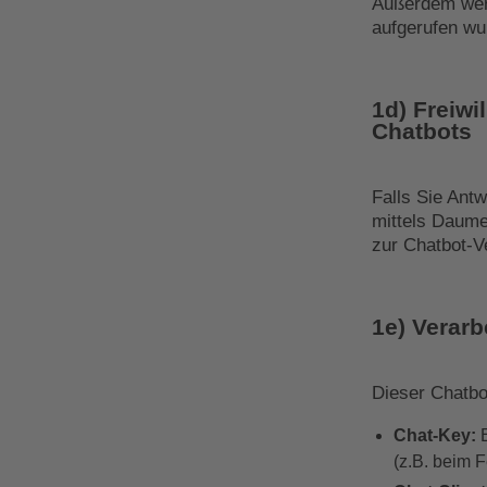
Außerdem werd
aufgerufen wu
1d) Freiw
Chatbots
Falls Sie Ant
mittels Daume
zur Chatbot-V
1e) Verar
Dieser Chatbo
Chat-Key:
E
(z.B. beim 