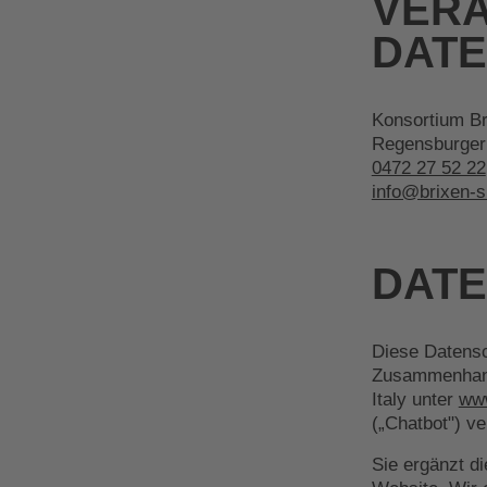
VER
DAT
Konsortium Bri
Regensburger 
0472 27 52 22
info@brixen-s
DATE
Diese Datensc
Zusammenhang 
Italy unter
www
(„Chatbot") v
Sie ergänzt d