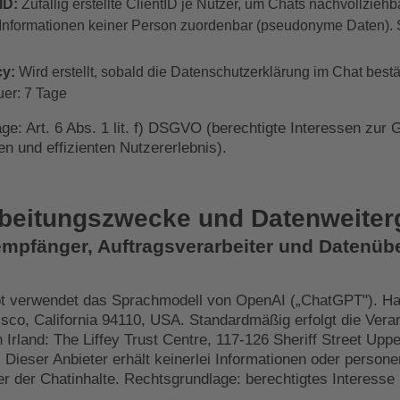
ID:
Zufällig erstellte ClientID je Nutzer, um Chats nachvollzie
 Informationen keiner Person zuordenbar (pseudonyme Daten). 
cy:
Wird erstellt, sobald die Datenschutzerklärung im Chat bestät
er: 7 Tage
e: Art. 6 Abs. 1 lit. f) DSGVO (berechtigte Interessen zur 
en und effizienten Nutzererlebnis).
rbeitungszwecke und Datenweite
empfänger, Auftragsverarbeiter und Datenüb
t verwendet das Sprachmodell von OpenAI („ChatGPT"). Hau
isco, California 94110, USA. Standardmäßig erfolgt die Vera
 Irland: The Liffey Trust Centre, 117-126 Sheriff Street Uppe
. Dieser Anbieter erhält keinerlei Informationen oder perso
r der Chatinhalte. Rechtsgrundlage: berechtigtes Interesse (Ar