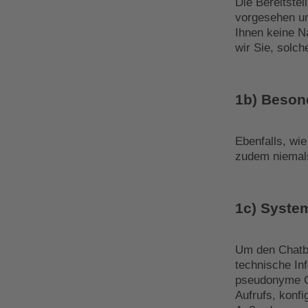
Die Bereitste
vorgesehen un
Ihnen keine Na
wir Sie, solch
1b) Beson
Ebenfalls, wie
zudem niemals
1c) System
Um den Chatbo
technische Inf
pseudonyme Cl
Aufrufs, konf