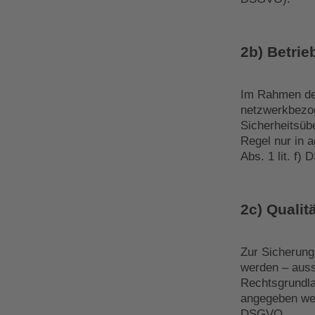
2b) Betrie
Im Rahmen des
netzwerkbezog
Sicherheitsüb
Regel nur in 
Abs. 1 lit. f)
2c) Qualit
Zur Sicherung
werden – aussc
Rechtsgrundla
angegeben werde
DSGVO.