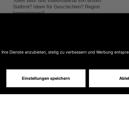
Tolles Bild- und Videomaterial von Brixen
Südtirol? Ideen für Geschichten? Region
kennenlernen?
Wir freuen uns über das Interesse.
Jetzt kontaktieren
heit
Sitemap
IT00397760216