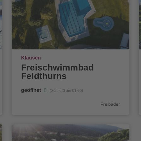
Ort
Klausen
Freischwimmbad
Feldthurns
geöffnet
(Schließt um 01:00)
Kategorie
Freibäder