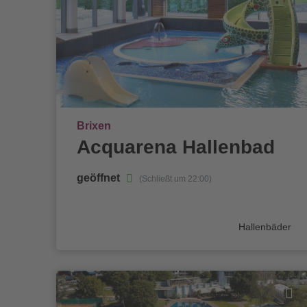
Ort
Brixen
Acquarena Hallenbad
geöffnet
(Schließt um 22:00)
Kategorie
Hallenbäder