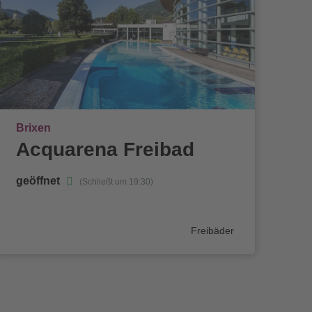
Ort
Brixen
Acquarena Freibad
geöffnet
(Schließt um 19:30)
Kategorie
Freibäder