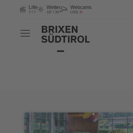
Lifte
Wetter
Webcams
7 / 7
18° / 30°
LIVE