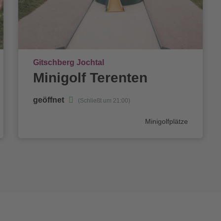
Ort
Gitschberg Jochtal
Minigolf Terenten
geöffnet
(Schließt um 21:00)
Kategorie
Minigolfplätze