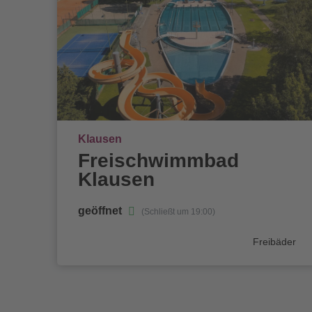
Ort
Klausen
Freischwimmbad
Klausen
geöffnet
(Schließt um 19:00)
Kategorie
Freibäder