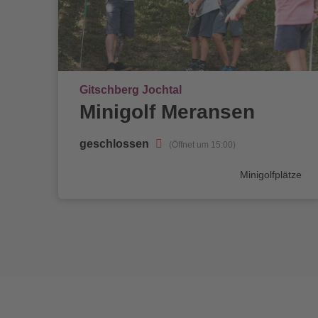
Ort
Gitschberg Jochtal
Minigolf Meransen
geschlossen
(Öffnet um 15:00)
Kategorie
Minigolfplätze