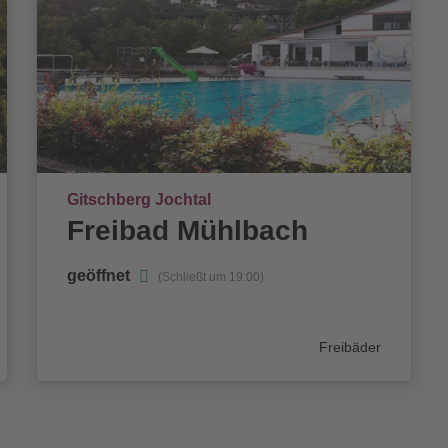
Ort
Gitschberg Jochtal
Freibad Mühlbach
geöffnet
(Schließt um 19:00)
Kategorie
Freibäder