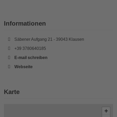
Informationen
Ortschaft:
Säbener Aufgang 21 - 39043 Klausen
Telefonnummer:
+39 3780640185
E-mail schreiben
Website:
Webseite
Karte
+