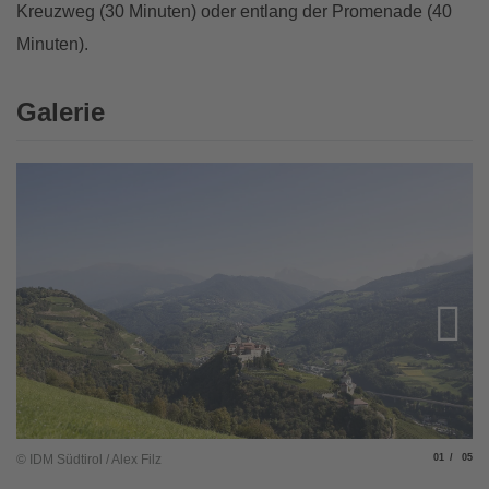
Kreuzweg (30 Minuten) oder entlang der Promenade (40
Minuten).
Galerie
© 
Slide
von
© IDM Südtirol / Alex Filz
01
05