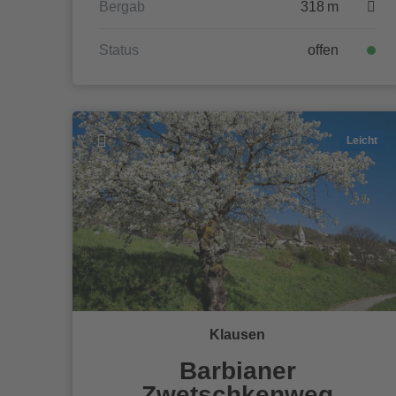
Bergab
318 m
Status
offen
Leicht
Klausen
Barbianer
Zwetschkenweg