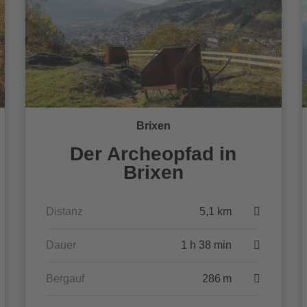
Brixen
Der Archeopfad in
Brixen
Distanz
5,1 km
Dauer
1 h 38 min
Bergauf
286 m