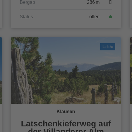
Bergab
286 m
Status
offen
Leicht
Klausen
Latschenkieferweg auf
der Villanderer Alm