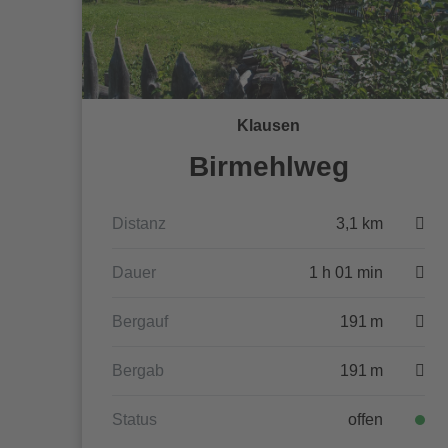
Klausen
Birmehlweg
Distanz
3,1 km
Dauer
1 h 01 min
Bergauf
191 m
Bergab
191 m
Status
offen