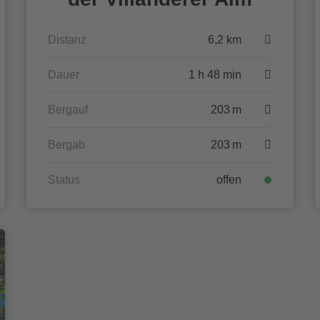
Distanz
6,2 km
Dauer
1 h 48 min
Bergauf
203 m
Bergab
203 m
Status
offen