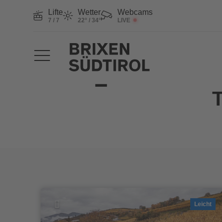
Lifte
Wetter
Webcams
7 / 7
22° / 34°
LIVE
Leicht