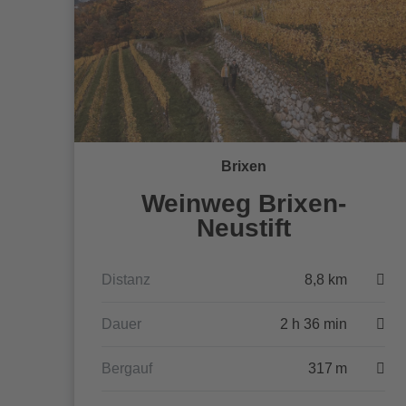
Brixen
Weinweg Brixen-
Neustift
Distanz
8,8 km
Dauer
2 h 36 min
Bergauf
317 m