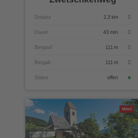
Distanz
2,3 km
Dauer
43 min
Bergauf
111 m
Bergab
111 m
Status
offen
Mittel