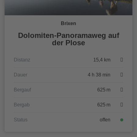
Brixen
Dolomiten-Panoramaweg auf
der Plose
Distanz
15,4 km
Dauer
4 h 38 min
Bergauf
625 m
Bergab
625 m
Status
offen