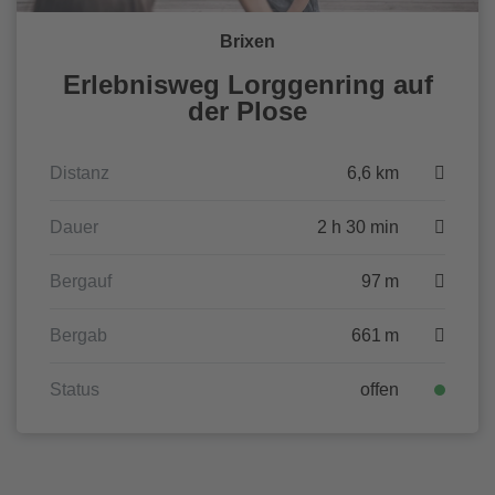
Brixen
Erlebnisweg Lorggenring auf
der Plose
Distanz
6,6 km
Dauer
2 h 30 min
Bergauf
97 m
Bergab
661 m
Status
offen