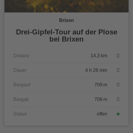
Brixen
Drei-Gipfel-Tour auf der Plose
bei Brixen
Distanz
14,3 km
Dauer
4 h 26 min
Bergauf
709 m
Bergab
706 m
Status
offen