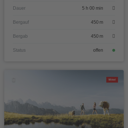
Dauer
5 h 00 min
Bergauf
450 m
Bergab
450 m
Status
offen
Mittel