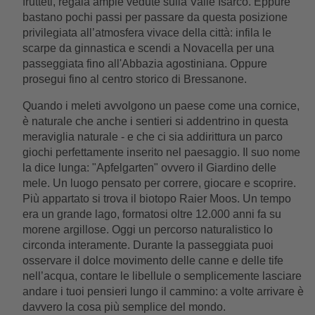
frutteti, regala ampie vedute sulla Valle Isarco. Eppure
bastano pochi passi per passare da questa posizione
privilegiata all’atmosfera vivace della città: infila le
scarpe da ginnastica e scendi a Novacella per una
passeggiata fino all'Abbazia agostiniana. Oppure
prosegui fino al centro storico di Bressanone.
Quando i meleti avvolgono un paese come una cornice,
è naturale che anche i sentieri si addentrino in questa
meraviglia naturale - e che ci sia addirittura un parco
giochi perfettamente inserito nel paesaggio. Il suo nome
la dice lunga: "Apfelgarten" ovvero il Giardino delle
mele. Un luogo pensato per correre, giocare e scoprire.
Più appartato si trova il biotopo Raier Moos. Un tempo
era un grande lago, formatosi oltre 12.000 anni fa su
morene argillose. Oggi un percorso naturalistico lo
circonda interamente. Durante la passeggiata puoi
osservare il dolce movimento delle canne e delle tife
nell’acqua, contare le libellule o semplicemente lasciare
andare i tuoi pensieri lungo il cammino: a volte arrivare è
davvero la cosa più semplice del mondo.