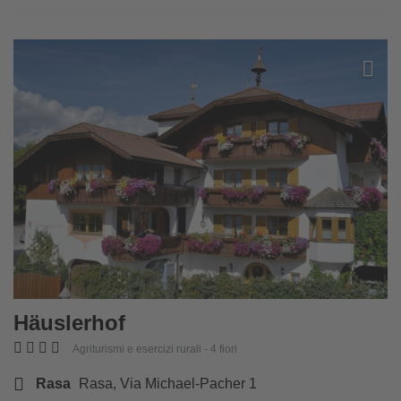
Aggiun
Häuslerhof
Agriturismi e esercizi rurali - 4 fiori
Rasa
Rasa, Via Michael-Pacher 1