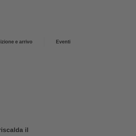
Wishlist
Cerca
IT
Estate
izione e arrivo
Eventi
iscalda il