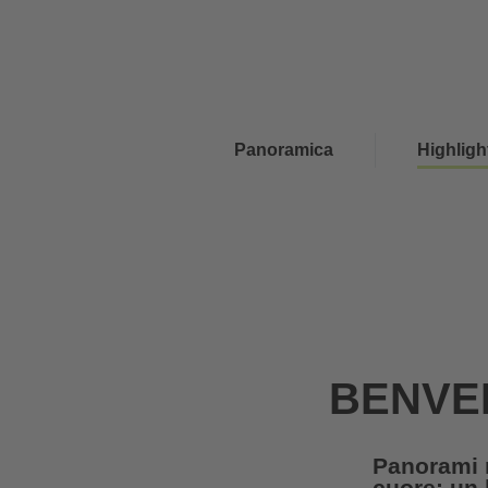
Impianti di risalita
Meteo
Webcam
7 / 7
18° / 30°
LIVE
Panoramica
Highligh
BENVE
Panorami mo
cuore: un 