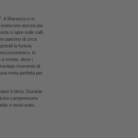
”. A Maranza ci si
i conducono ancora più
ista si apre sulle valli.
o paesino di circa
prendi la funivia
scursionistico. In
e a monte, dove i
n meritato momento di
 una meta perfetta per
entare il ritmo. Durante
vicino comprensorio
.
elax è assicurato