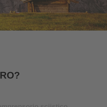
TRO?
mprensorio sciistico