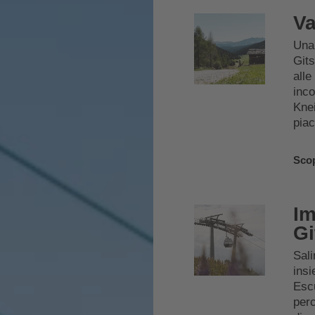
Va
Una 
Gits
alle
inco
Knei
piac
Scop
Im
Gi
Sali
insi
Escu
perc