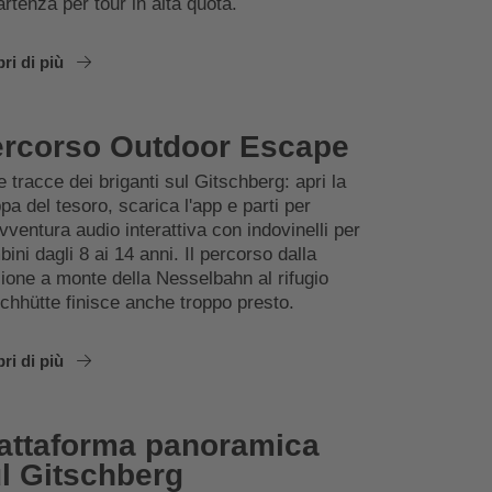
artenza per tour in alta quota.
ri di più
rcorso Outdoor Escape
e tracce dei briganti sul Gitschberg: apri la
a del tesoro, scarica l'app e parti per
vventura audio interattiva con indovinelli per
ini dagli 8 ai 14 anni. Il percorso dalla
ione a monte della Nesselbahn al rifugio
chhütte finisce anche troppo presto.
ri di più
attaforma panoramica
l Gitschberg