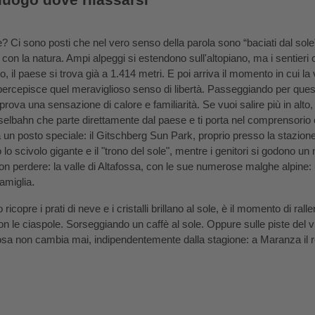
le? Ci sono posti che nel vero senso della parola sono “baciati dal sole
a con la natura. Ampi alpeggi si estendono sull'altopiano, ma i sentier
to, il paese si trova già a 1.414 metri. E poi arriva il momento in cui la v
ercepisce quel meraviglioso senso di libertà. Passeggiando per quest
 prova una sensazione di calore e familiarità. Se vuoi salire più in alto, 
lbahn che parte direttamente dal paese e ti porta nel comprensorio e
a un posto speciale: il Gitschberg Sun Park, proprio presso la stazion
lo scivolo gigante e il "trono del sole", mentre i genitori si godono u
 non perdere: la valle di Altafossa, con le sue numerose malghe alpine:
.
famiglia
ricopre i prati di neve e i cristalli brillano al sole, è il momento di rall
n le ciaspole. Sorseggiando un caffè al sole. Oppure sulle piste del 
osa non cambia mai, indipendentemente dalla stagione: a Maranza il r