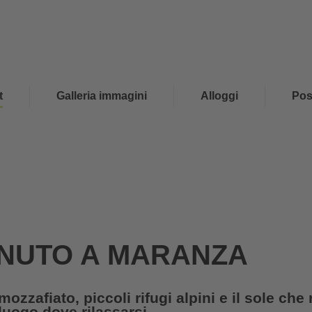
t
Galleria immagini
Alloggi
Pos
NUTO A MARANZA
zzafiato, piccoli rifugi alpini e il sole che r
luogo dove rilassarsi