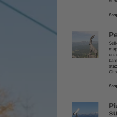
di p
Scop
Pe
Sull
mapp
un'a
bamb
staz
Gits
Scop
Pi
su