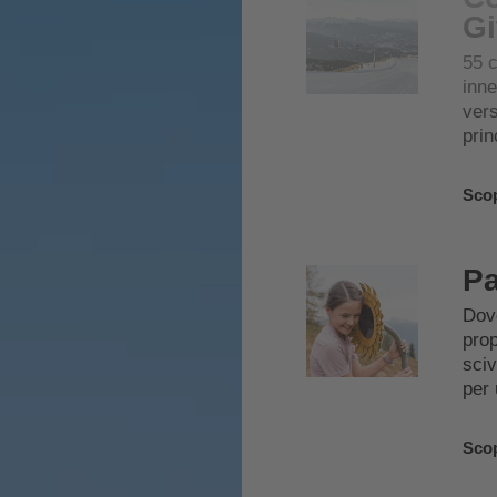
Gi
55 c
inne
vers
prin
Scop
Pa
Dove
prop
sciv
per 
Scop