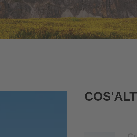
COS'AL
Co