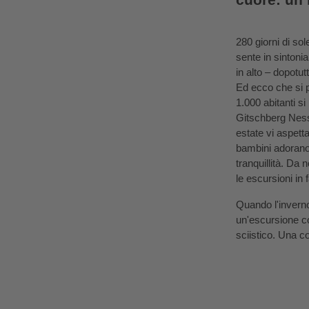
280 giorni di so
sente in sintoni
in alto – dopotut
Ed ecco che si p
1.000 abitanti si
Gitschberg Nesse
estate vi aspett
bambini adorano 
tranquillità. Da
le escursioni in 
Quando l'inverno 
un'escursione co
sciistico. Una c