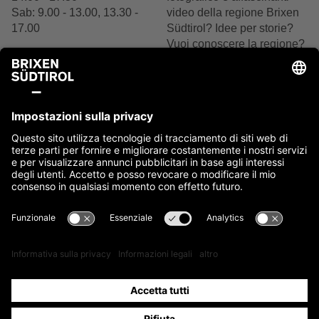
Sab: 9.00 - 13.00, 13.30 -
video della regione Brixen
17.00
Südtirol? Idee per storie?
Vuoi conoscere la regione?
+39 0472 27 52 52
Siamo felici del tuo
interesse.
Scrivici
Contattaci ora
Note legali
Cookie
Privacy
Accessibilità
Sitemap
IT00397760216