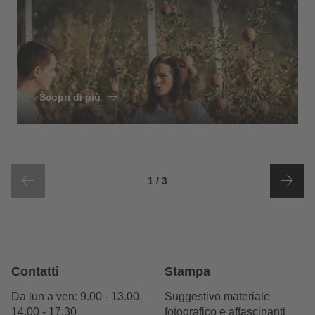
Scopri di più
di
elementi dello slider
1
/
3
Contatti
Stampa
Da lun a ven: 9.00 - 13.00,
Suggestivo materiale
14.00 - 17.30
fotografico e affascinanti