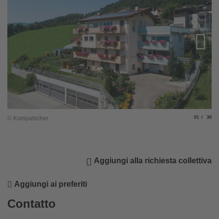
Slide
di
© Kompatscher
01
30
© 
Aggiungi alla richiesta collettiva
Aggiungi ai preferiti
Contatto