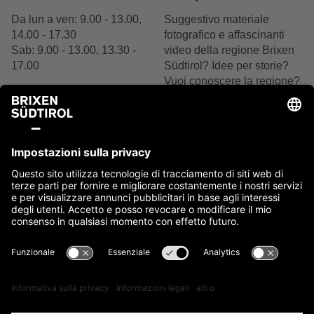
Da lun a ven: 9.00 - 13.00,
Suggestivo materiale
14.00 - 17.30
fotografico e affascinanti
Sab: 9.00 - 13.00, 13.30 -
video della regione Brixen
17.00
Südtirol? Idee per storie?
Vuoi conoscere la regione?
+39 0472 27 52 52
Siamo felici del tuo
interesse.
Scrivici
Contattaci ora
Note legali
Cookie
Privacy
Accessibilità
Sitemap