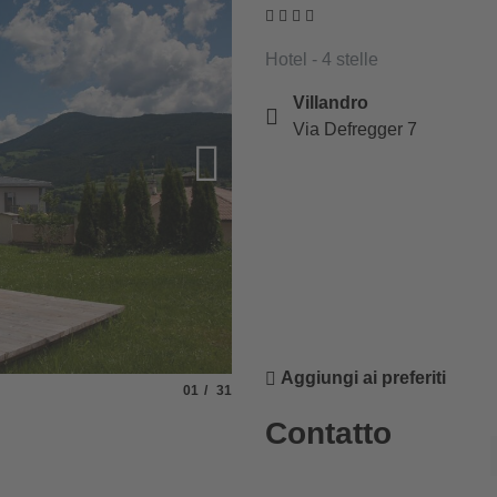
Hotel - 4 stelle
Villandro
Via Defregger 7
Aggiungi ai preferiti
Slide
di
01
31
© Sonnenhotel Adler in Villanders
Contatto