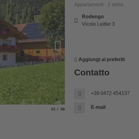
Appartamenti - 2 stelle
Rodengo
Vicolo Leitler 3
Aggiungi ai preferiti
Contatto
+39 0472 454137
E-mail
Slide
di
01
08