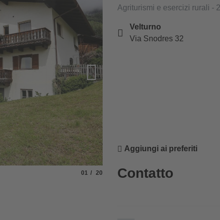
Agriturismi e esercizi rurali - 2
Velturno
Via Snodres 32
Aggiungi ai preferiti
Contatto
Slide
di
01
20
© Mittermüllerhof