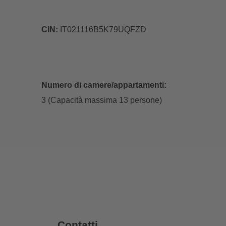
CIN:
IT021116B5K79UQFZD
Numero di camere/appartamenti:
3 (Capacità massima 13 persone)
Contatti