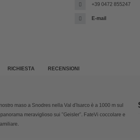
+39 0472 855247
E-mail
RICHIESTA
RECENSIONI
Il nostro maso a Snodres nella Val d'Isarco è a 1000 m sul
un panorama meraviglioso sui "Geisler". FateVi coccolare e
amiliare.