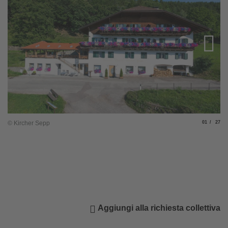
Slide
di
© Kircher Sepp
01
27
© 
Aggiungi alla richiesta collettiva