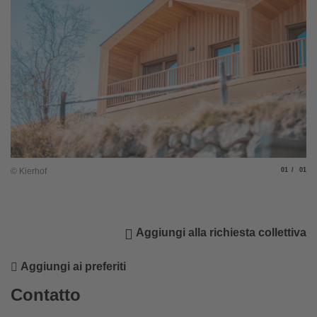
Slide
di
© Kierhof
01
01
Aggiungi alla richiesta collettiva
Aggiungi ai preferiti
Contatto