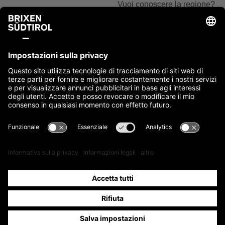
Vuoi conoscere la regione?
+39 0472 27 52 52
Siamo felici del tuo
interesse.
Scrivici
Contattaci ora
Note legali
Cookie
Privacy
Accessibilità
Sitemap
IT00397760216
site by