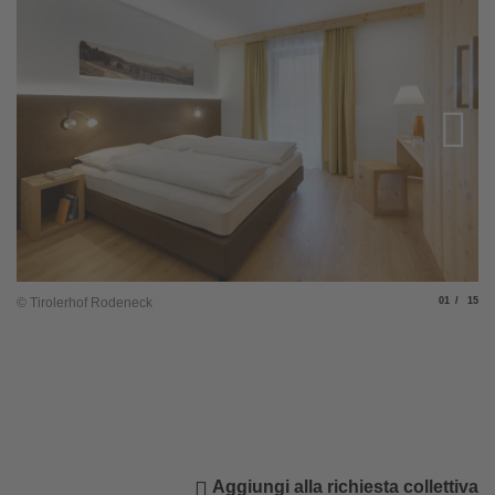
Slide
di
© Tirolerhof Rodeneck
01
15
© 
Aggiungi alla richiesta collettiva