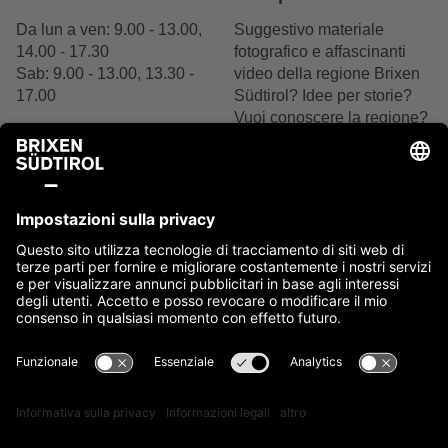
Da lun a ven: 9.00 - 13.00,
Suggestivo materiale
14.00 - 17.30
fotografico e affascinanti
Sab: 9.00 - 13.00, 13.30 -
video della regione Brixen
17.00
Südtirol? Idee per storie?
Vuoi conoscere la regione?
+39 0472 27 52 52
Siamo felici del tuo
interesse.
Scrivici
Contattaci ora
Note legali
Cookie
Privacy
Accessibilità
Sitemap