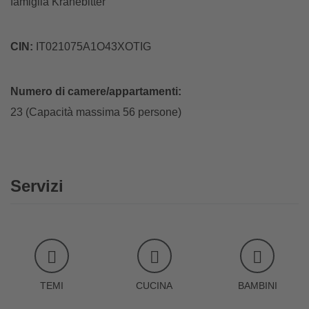
famiglia Kranebitter
CIN:
IT021075A1O43XOTIG
Numero di camere/appartamenti:
23 (Capacità massima 56 persone)
Servizi
TEMI
CUCINA
BAMBINI