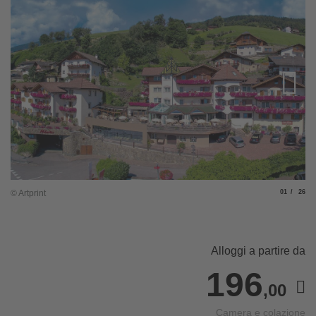
Slide
di
© Artprint
01
26
© 
Alloggi a partire da
196
,00
Camera e colazione